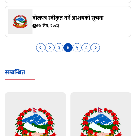
बोलपत्र स्वीकृत गर्ने आशयको सुचना
१४ जेठ, २०८३
२
३
४
५
६
सम्बन्धित