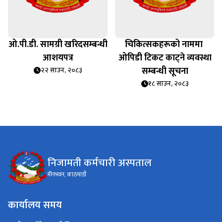
ओ.पी.डी. सामग्री खरिदसम्बन्धी
चिकित्सकहरूको नाममा ‌‍‌
आशयपत्र
ओपिडी टिकट काट्ने व्यवस्था
सम्बन्धी सूचना
२२ साउन, २०८३
१८ साउन, २०८३
निजामती कर्मचारी अस्पताल
मीनभवन, काठमाडौं
कार्यालय समय