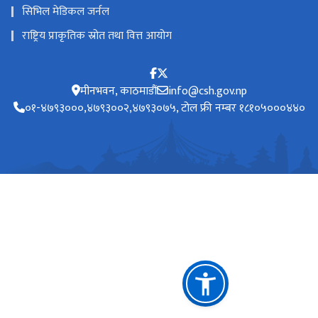
सिभिल मेडिकल जर्नल
राष्ट्रिय प्राकृतिक स्रोत तथा वित्त आयोग
मीनभवन, काठमाडौं
info@csh.gov.np
०१-४७९३०००,४७९३००२,४७९३०७५, टोल फ्री नम्बर १८१०५०००४४०