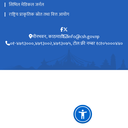
सिभिल मेडिकल जर्नल
राष्ट्रिय प्राकृतिक स्रोत तथा वित्त आयोग
मीनभवन, काठमाडौं
info@csh.gov.np
०१-४७९३०००,४७९३००२,४७९३०७५, टोल फ्री नम्बर १८१०५०००४४०