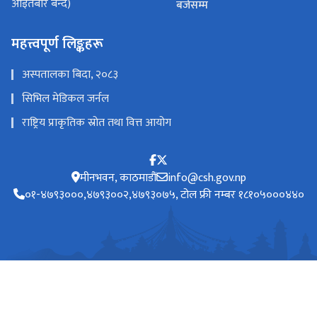
आइतबार बन्द)
बजेसम्म
महत्त्वपूर्ण लिङ्कहरू
अस्पतालका बिदा, २०८३
सिभिल मेडिकल जर्नल
राष्ट्रिय प्राकृतिक स्रोत तथा वित्त आयोग
मीनभवन, काठमाडौं
info@csh.gov.np
०१-४७९३०००,४७९३००२,४७९३०७५, टोल फ्री नम्बर १८१०५०००४४०