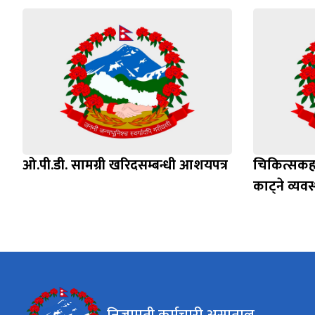
ओ.पी.डी. सामग्री खरिदसम्बन्धी आशयपत्र
चिकित्सकहर
काट्ने व्यवस
निजामती कर्मचारी अस्पताल