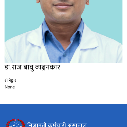
डा.राज बावु व्यञ्जनकार
रजिष्ट्रार
None
निजामती कर्मचारी अस्पताल