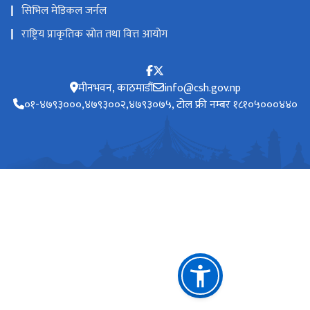
सिभिल मेडिकल जर्नल
राष्ट्रिय प्राकृतिक स्रोत तथा वित्त आयोग
मीनभवन, काठमाडौं
info@csh.gov.np
०१-४७९३०००,४७९३००२,४७९३०७५, टोल फ्री नम्बर १८१०५०००४४०